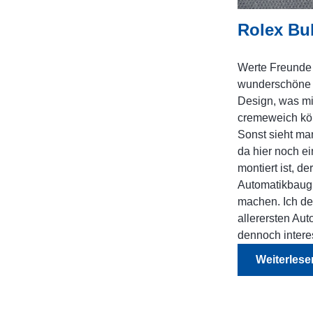
Rolex Bu
Werte Freunde d
wunderschöne R
Design, was mir
cremeweich kön
Sonst sieht ma
da hier noch e
montiert ist, d
Automatikbaugr
machen. Ich den
allerersten Au
dennoch intere
Weiterlesen