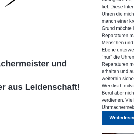
lief. Diese Int
Uhren die mich 
manch einer kr
Grund möchte i
Reparaturen ma
Menschen und b
Ebene unterweg
"nur" die Uhren
chermeister und
Reparaturen me
erhalten und a
weiterhin sich
r aus Leidenschaft!
Werktisch mitv
Beruf aber nic
verdienen. Vie
Uhrmachermeist
Weiterlesen